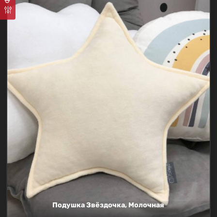
фо..
Подушка Звёздочка, Молочная