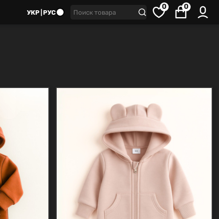
0
0
УКР
РУС