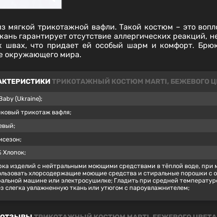
 мягкой трикотажной вафли. Такой костюм – это вопло
 ткань гарантирует отсутствие аллергических реакций, н
 швах, что придает ей особый шарм и комфорт. Брю
ие окружающего мира.
АКТЕРИСТИКИ
ТРИКОТАЖНЫЙ КОСТЮМ MARTI, БЕЖЕВОГО Ц
aby (Ukraine);
ковый трикотаж вафля;
евый;
исезон;
 Хлопок;
ка изделий с нейтральными моющими средствами в тёплой воде, при м
льзовать хлорсодержащие моющие средства и стиральные порошки с от
альной машине или электросушилке; Гладить при средней температуре (
з слегка увлажненную ткань или утюгом с пароувлажнителем;