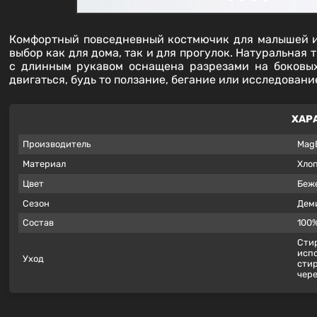
Комфортный повседневный костмючик для малышей из
выбор как для дома, так и для прогулок. Натуральная
с длинным рукавом оснащена разрезами на боковых
двигаться, будь то ползание, бегание или исследован
ХАР
Производитель
MagB
Материал
Хлоп
Цвет
Беж
Сезон
Дем
Состав
100%
Стир
испо
Уход
стир
чере