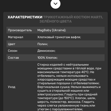
окружающего мира.
ХАРАКТЕРИСТИКИ
ТРИКОТАЖНЫЙ КОСТЮМ MARTI,
ЗЕЛЁНОГО ЦВЕТА
Производитель
MagBaby (Ukraine);
Материал
Хлопковый трикотаж вафля;
Цвет
Полин;
Сезон
Демисезон;
Состав
100% Хлопок;
Стирка изделий с нейтральными
моющими средствами в тёплой воде, при
максимальное температуре 40°С; Не
отбеливать, нельзя использовать
хлорсодержащие моющие средства и
стиральные порошки с отбеливателями;
Уход
Вертикальная сушка; Нельзя выжимать и
сушить в стиральной машине или
электросушилке; Гладить при средней
температуре (до 150°С). Хлопок, шелк,
шерсть, полиэстер, вискоза. Гладить
через слегка увлажненную ткань или
утюгом с пароувлажнителем;