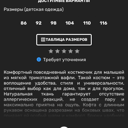
ДОСТУПНЫЕ ВАРИАНТЫ
Размеры (детская одежда)
86
92
98
104
110
116
ТАБЛИЦА РАЗМЕРОВ
Требует уточнения
Комфортный повседневный костмючик для малышей
из мягкой трикотажной вафли. Такой костюм – это
воплощение удобства, стиля и универсальности,
отличный выбор как для дома, так и для прогулок.
Натуральная ткань гарантирует отсутствие
аллергических реакций, не создает пару и
максимально приятна на ощупь. Кофта с длинным
рукавом оснащена разрезами на боковых швах, что
придает ей особый шарм и комфорт. Брюки удобного
кроя позволят вашему малышу свободно двигаться,
будь то ползание, бегание или исследование