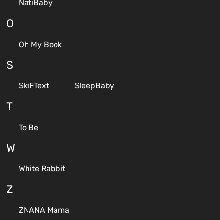
NatiBaby
O
Oh My Book
S
SkiFText
SleepBaby
T
To Be
W
White Rabbit
Z
ZNANA Mama