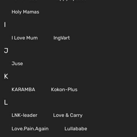
Holy Mamas
I
I Love Mum
IngVart
J
Juse
K
KARAMBA
Kokon-Plus
L
LNK-leader
Love & Carry
Love.Pain.Again
Lullababe