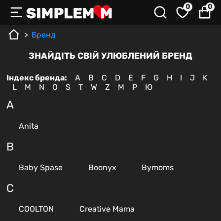
0
0
Бренд
ЗНАЙДІТЬ СВІЙ УЛЮБЛЕНИЙ БРЕНД
Індекс бренда:
A
B
C
D
E
F
G
H
I
J
K
L
M
N
O
S
T
W
Z
М
Р
Ю
A
Anita
B
Baby Spase
Boonyx
Bymoms
C
COOLTON
Creative Mama