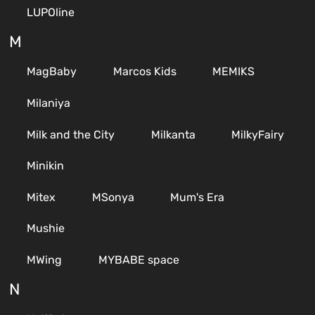
LUPOline
M
MagBaby
Marcos Kids
MEMIKS
Milaniya
Milk and the City
Milkanta
MilkyFairy
Minikin
Mitex
MSonya
Mum's Era
Mushie
MWing
MYBABE space
N