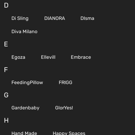
D
Di Sling
DIANORA
DIsma
Diva Milano
E
Egoza
Ellevill
Embrace
F
FeedingPillow
FRIGG
G
Gardenbaby
GlorYes!
H
Hand Made
Happy Spaces