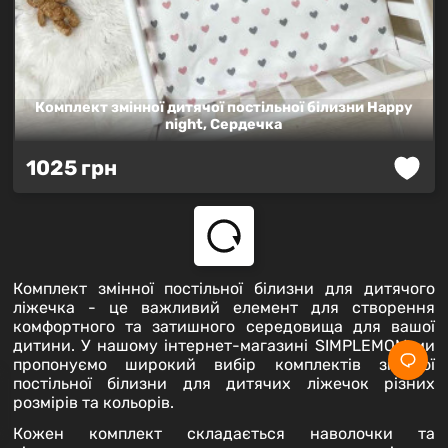
Комплект змінної дитячої постільної білизни Happy
night, Сердечка
Комплект
1025 грн
змінної
дитячої
постільної
білизни
складається
із
Комплект змінної постільної білизни для дитячого
3х
ліжечка - це важливий елемент для створення
предметів:
комфортного та затишного середовища для вашої
наволочки,
дитини. У нашому інтернет-магазині SIMPLEMOM ми
простирадла
пропонуємо широкий вибір комплектів змінної
та
постільної білизни для дитячих ліжечок різних
п..
розмірів та кольорів.
Кожен комплект складається наволочки та