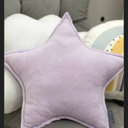
інтер'єр.
Допоможе
оформити
перші..