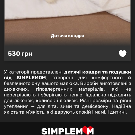
Дитяча ковдра
Ковдра
530 грн
пошита
з
мікрофібри
У категорії представлені
дитячі ковдри та подушки
-
від SIMPLEMOM
, створені для комфортного й
дуже
безпечного сну вашого малюка. Вироби виготовлені з
пухнастої
дихаючих, гіпоалергенних матеріалів, які не
та
перегрівають і зберігають тепло. Ідеально підходять
ніжної
для ліжечок, колисок і люльок. Різні розміри та рівні
тканини,
утеплення — для літа, зими та демісезону. Надійна
яка
якість та м’якість, які дарують спокій і мамі, і дитині.
на
дотик
подібна
шкірці