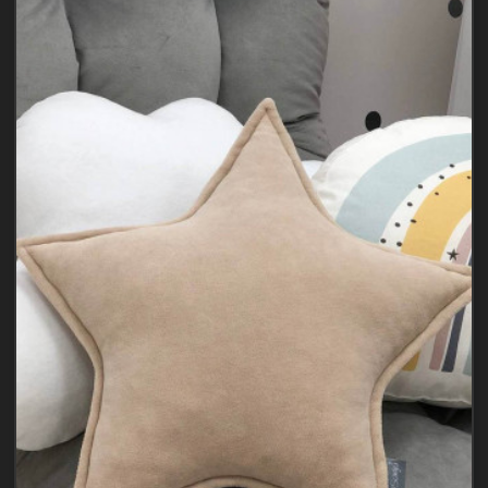
будь-
який
інтер'єр.
Допоможе
оформити
перші..