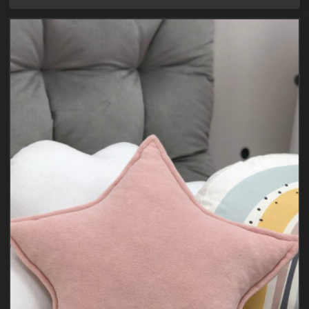
подушечка
для
дитячої
кімнати
здатна
прикрасити
будь-
який
інтер'єр.
Допоможе
оформити
перші..