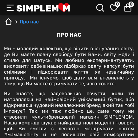
0
0
Про нас
ПРО НАС
Ми - молодий колектив, що вірить в існування світу,
де Ви маєте повну свободу бути Вами, світу моди і
стилю для матусь. Ми любимо експериментувати,
висловити себе в наших підбірках одягу, капсул; бути
сміливим і підкорювати життя, як незвичайну
пригоду. Ми існуємо, щоб дати вам впевненість у
тому, що Ви маєте отримувати те, чого хочете.
Ви знаєте, що задовольняє почуття, коли ти
натрапляєш на неймовірний унікальний бутик, або
відкриваєш чудовий незалежний бренд який так тобі
імпонує? Так, ми теж любимо це, саме тому ми
створили мультибрендовий магазин SIMPLEMOM.
Наша команда шукає найкращі нові моделі і товари,
щоб Ви змогли з легкістю мандрувати світом
#мамашопінгу й не полишати свій комфортний