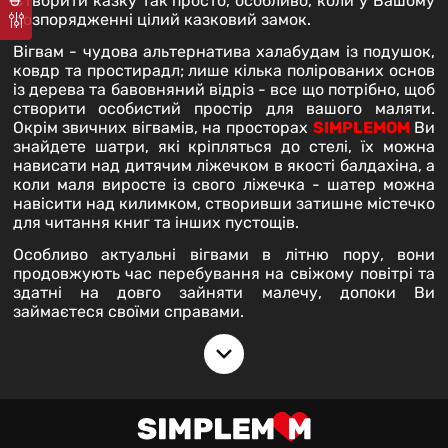
Створити казку так просто, особливо, коли у Вашому
оформлення
розпорядженні цілий казковий замок.
особистого
Вігвам - чудова альтернатива халабудам із подушок,
простору
ковдр та простирадл; лише кілька полірованих основ
дитини.
із дерева та бавовняний відріз - все що потрібно, щоб
У
створити особистий простір для вашого маляти.
ньому
Окрім звичних вігвамів, на просторах
SIMPLEMOM
Ви
можна
знайдете шатри, які кріпляться до стелі, їх можна
читати,
нависати над дитячим ліжечком в якості балдахіна, а
грати,
коли маля виросте із свого ліжечка - шатер можна
ховатися
навісити над килимком, створивши затишне містечко
..
для читання книг та інших пустощів.
Особливо актуальні вігвами в літню пору, вони
продовжують час перебування на свіжому повітрі та
здатні на довго зайняти малечу, допоки Ви
займаєтеся своїми справами.