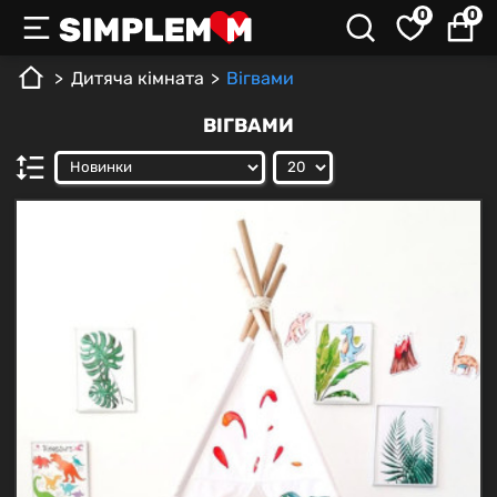
0
0
Дитяча кімната
Вігвами
ВІГВАМИ