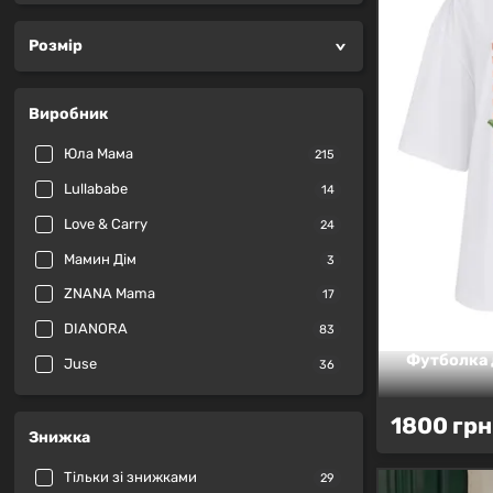
Розмір
Виробник
Юла Мама
215
Lullababe
14
Love & Carry
24
Мамин Дім
3
ZNANA Mama
17
DIANORA
83
Футболка д
Juse
36
Футболка
1800 грн
Знижка
з
принтом
Тільки зі знижками
29
—