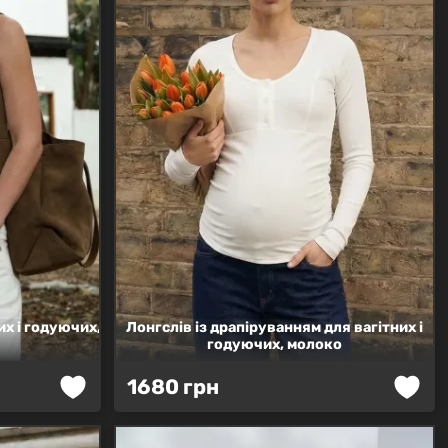
их і годуючих,
Лонгслів із драпіруванням для вагітних і
годуючих, молоко
Лонгслів
1680 грн
з
драпіруванням
—