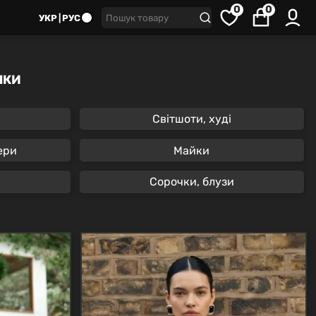
0
0
УКР
РУС
ЛКИ
Світшоти, худі
ери
Майки
Cорочки, блузи