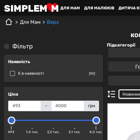
ДЛЯ MАМ
ДЛЯ МАЛЮКІВ
ДИТЯЧА К
Для Mам
Верх
КО
Фільтр
Підкатегорії
Наявність
Г
Є в наявності
392
Ціна
-
грн
493
1,4 тис.
2,2 тис.
3,1 тис.
4,0 тис.