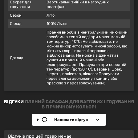
Секрет для
Вертикальні змійки в нагрудних
годування
рельєфах;
Сезон
Літо;
Склад
100% Льон;
Прання виробів з нейтральними миючими
засобами в теплій воді при максимальній
температурі 40°С; Не відбілювати, не
можна використовувати миючі засоби, що
містять хлор, і пральні порошки з
відбілювачами; Не можна віджимати і
Догляд
сушити в пральній машині або
електросушарці; Прасувати при середній
температурі (до 150 ° С). Бавовна, шовк,
шерсть, поліестер, віскоза; Прасувати
через злегка зволожену тканину або
праскою з парозволожувачем;
ВІДГУКИ
ЛЛЯНИЙ САРАФАН ДЛЯ ВАГІТНИХ І ГОДУВАННЯ
В ГІРЧИЧНОМУ КОЛЬОРІ
Написати відгук
Відгуків про цей товар немає.