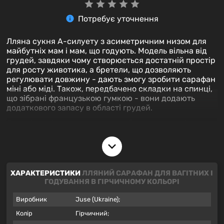
Потребує уточнення
Лляна сукня А-силуету з асиметричним низом для
майбутніх мам і мам, що годують. Модель вільна від
грудей, завдяки чому створюється достатній простір
для росту животика, а бретели, що дозволяють
регулювати довжину - дають змогу зробити сарафан
міні або міді. Також, передбачено складки на спинці,
що зібрані французькою гумкою - вони додають
додаткового запасу в області грудей.
Зручність під час годування забезпечують дві
потаємні блискавки, які відкриваються знизу вгору.
Параметри моделі на фото: зріст -175 см, обхват
грудей - 84 см, обхват талії - 59 см, обхват стегон -
90 см.
ХАРАКТЕРИСТИКИ
ЛЛЯНИЙ САРАФАН ДЛЯ ВАГІТНИХ І
ГОДУВАННЯ В ГІРЧИЧНОМУ КОЛЬОРІ
На моделі сукня розміру S.
Виробник
Juse (Ukraine);
Колір
Гірчичний;