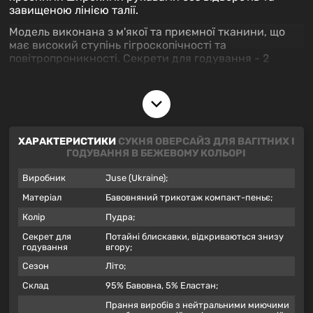
завищеною лінією талії.
Модель виконана з м'якої та приємної тканини, що
має високий ступінь гігроскопічності та
повітропроникності. Секрети для годування - 2
потайні блискавки, відкриваються знизу вгору
Параметри моделі на фото: зріст -175 см, обхват
грудей - 84 см, обхват талії - 60 см, обхват стегон -
90 см.
ХАРАКТЕРИСТИКИ
СУКНЯ ОВЕРСАЙЗ ДЛЯ ВАГІТНИХ І
На моделі сарафан розміру XS- S.
ГОДУВАННЯ В БЕЖЕВОМУ КОЛЬОРІ
Виробник
Juse (Ukraine);
Матеріал
Бавовняний трикотаж компакт-пеньє;
Колір
Пудра;
Секрет для
Потайні блискавки, відкриваються знизу
годування
вгору;
Сезон
Літо;
Склад
95% Бавовна, 5% Еластан;
Прання виробів з нейтральними миючими