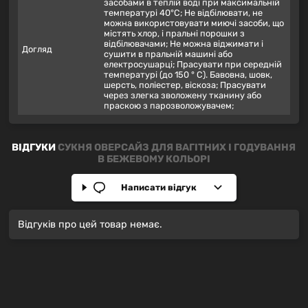
засобами в теплій воді при максимальній
температурі 40°С; Не відбілювати, не
можна використовувати миючі засоби, що
містять хлор, і пральні порошки з
відбілювачами; Не можна віджимати і
Догляд
сушити в пральній машині або
електросушарці; Прасувати при середній
температурі (до 150 ° С). Бавовна, шовк,
шерсть, поліестер, віскоза; Прасувати
через злегка зволожену тканину або
праскою з парозволожувачем;
ВІДГУКИ
СУКНЯ ОВЕРСАЙЗ ДЛЯ ВАГІТНИХ І ГОДУВАННЯ
В БЕЖЕВОМУ КОЛЬОРІ
Написати відгук
Відгуків про цей товар немає.