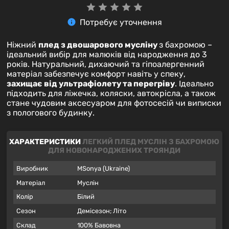
Потребує уточнення
Ніжний
плед з двошарового мусліну
з бахромою –
ідеальний вибір для малюків від народження до 3
років. Натуральний, дихаючий та гіпоалергенний
матеріал забезпечує комфорт навіть у спеку,
захищає від ультрафіолету та перегріву
. Ідеально
підходить для ліжечка, коляски, автокрісла, а також
стане чудовим аксесуаром для фотосесій чи виписки
з пологового будинку.
ХАРАКТЕРИСТИКИ
ЛЕГКИЙ ПЛЕД МУСЛІН З БАХРОМОЮ
ДЛЯ НОВОНАРОДЖЕНИХ ТРОЯНДИ
Виробник
MSonya (Ukraine)
Матеріал
Муслін
Колір
Білий
Сезон
Демісезон; Літо
Склад
100% Бавовна