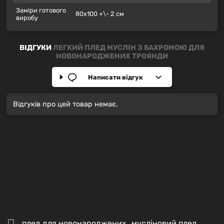
Заміри готового
80х100 +\- 2 см
виробу
ВІДГУКИ
ЛЕГКИЙ ПЛЕД МУСЛІН З БАХРОМОЮ ДЛЯ
НОВОНАРОДЖЕНИХ ТРОЯНДИ
Написати відгук
Відгуків про цей товар немає.
плед для новонароджених
,
мусліновий плед
,