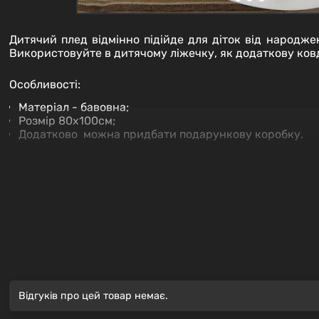
Дитячий плед відмінно підійде для діток від народж
Використовуйте в дитячому ліжечку, як додаткову ковдр
Особливості:
Матеріал - бавовна;
Розмір 80х100см;
Додатково можна придбати подарункову коробку.
Склад:
100% Бавовна
Догляд:
Відгуків про цей товар немає.