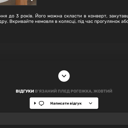
ення до 3 років. Його можна скласти в конверт, закута
у. Вкривайте немовля в колясці, під час прогулянок або 
ВІДГУКИ
В'ЯЗАНИЙ ПЛЕД РОГОЖКА, ЖОВТИЙ
Написати відгук