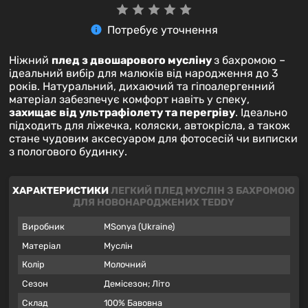
Потребує уточнення
Ніжний
плед з двошарового мусліну
з бахромою –
ідеальний вибір для малюків від народження до 3
років. Натуральний, дихаючий та гіпоалергенний
матеріал забезпечує комфорт навіть у спеку,
захищає від ультрафіолету та перегріву
. Ідеально
підходить для ліжечка, коляски, автокрісла, а також
стане чудовим аксесуаром для фотосесій чи виписки
з пологового будинку.
ХАРАКТЕРИСТИКИ
ЛЕГКИЙ ПЛЕД МУСЛІН З БАХРОМОЮ
ДЛЯ НОВОНАРОДЖЕНИХ TEDDY
Виробник
MSonya (Ukraine)
Матеріал
Муслін
Колір
Молочний
Сезон
Демісезон; Літо
Склад
100% Бавовна