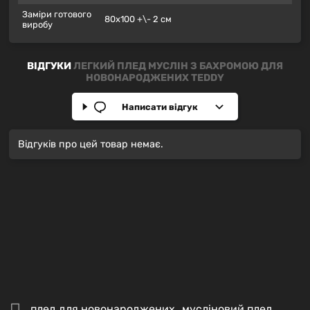
Заміри готового
80х100 +\- 2 см
виробу
ВІДГУКИ
ЛЕГКИЙ ПЛЕД МУСЛІН З БАХРОМОЮ ДЛЯ
НОВОНАРОДЖЕНИХ TEDDY
Написати відгук
Відгуків про цей товар немає.
плед для новонароджених
,
мусліновий плед
,